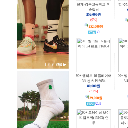
단체-강북고등학교_박
한국
순철님
252,000원
(0%)
252,000원
\0
90+ 엘리트 16 플레이어
90+ 
3/4 팬츠 P16054
3/
80,000원
(51%)
39,000원
\253