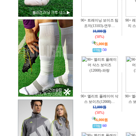
90+ 트레이닝 보이즈 팀
90+
조끼(13103)-연두…
지 
10,000원
(50%)
5,000원
\50
90+ 엘리트 플레이어 삭
90+ 
스 보이즈(12008)…
스 보
12,000원
(50%)
6,000원
\60