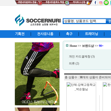
기획전
전사유니폼
축구
트레이닝
Home
>> 브랜드샵 >>
90+
개인 카드결제창 (3)
의류 (2)
총 상품수 :
38
개의 상품이 준비되어