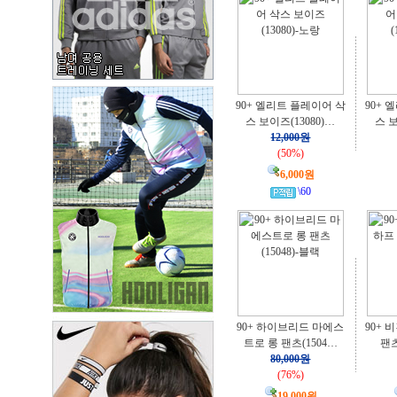
90+ 엘리트 플레이어 삭
90+ 
스 보이즈(13080)…
스 보
12,000원
(50%)
6,000원
\60
90+ 하이브리드 마에스
90+ 
트로 롱 팬츠(1504…
팬츠
80,000원
(76%)
19,000원