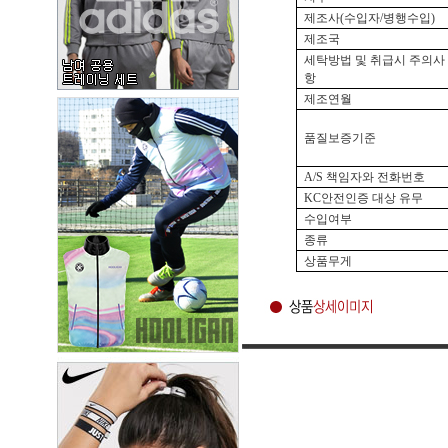
제조사(수입자/병행수입)
제조국
세탁방법 및 취급시 주의사
항
제조연월
품질보증기준
A/S 책임자와 전화번호
KC안전인증 대상 유무
수입여부
종류
상품무게