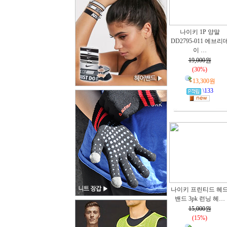
나이키 1P 양말
DD2795-011 에브리
이 …
19,000원
(30%)
13,300원
\133
나이키 프린티드 헤
밴드 3pk 런닝 헤…
15,000원
(15%)