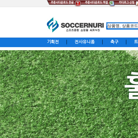
기획전
전사유니폼
축구
트