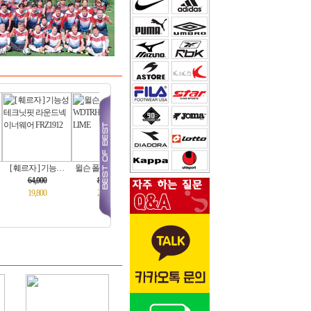
 ] 기능…
윌슨 폴로티셔츠…
121339408 아식…
아디다스 마샬아…
푸마 유소년 트…
,000
86,000
139,000
55,000
138,000
,800
28,000
59,000
33,800
69,000