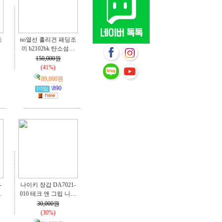
조
no열선 훌리건 패딩조
…
끼 h2102bk 탄소섬…
150,000원
(41%)
89,000원
\890
-
나이키 장갑 DA7021-
…
010 테크 앤 그립 니…
30,000원
(30%)