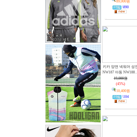
89,000원
\890
키카 양면 넥워머 성
NW187 아동 NW188
19,000원
(45%)
10,400원
\104