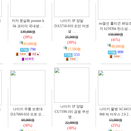
토
키카 풋살화 premier k
나이키 3P 양말
no열선 훌리건 패딩
bk 코리아 국내생…
DA5718-010 조던 어센
끼 h2103bk 탄소섬
셜 …
139,000원
150,000원
(39%)
25,000원
(41%)
(30%)
85,000원
89,000원
17,500원
\790
\890
\153
나이키 1P 양말
조
나이키 무릎 보호대
나이키 물병 AC4413
CU7199-101 공용 쿠션
DA7069-010 프로 오…
968 빅 마우스 2.0 2
앵…
69,000원
13,000원
22,000원
(30%)
(25%)
(30%)