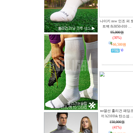
나이키 nsw 인조 퍼 
트백 fb3050-010 …
95,000원
(30%)
66,500원
\0
no열선 훌리건 패딩
끼 h2101bk 탄소섬…
150,000원
(41%)