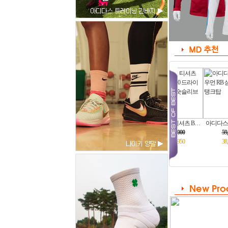
타하리 TA-0060 …
훌리건 롱패딩 …
나이키 티셔츠 B…
아디다스 BP6798…
354,000
159,000
29,000
59,000
37,000
39,000
15,950
38,350