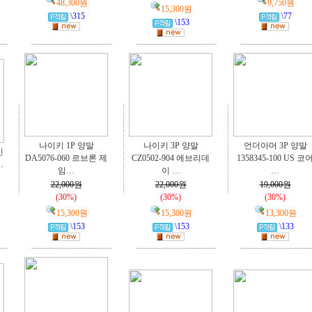
48,300원
9,750원
15,300원
\315
\77
\153
나이키 1P 양말
나이키 3P 양말
언더아머 3P 양말
인
DA5076-060 르브론 제
CZ0502-904 에브리데
1358345-100 US 코
…
임…
이 …
…
22,000원
22,000원
19,000원
(30%)
(30%)
(30%)
15,300원
15,300원
13,300원
\153
\153
\133