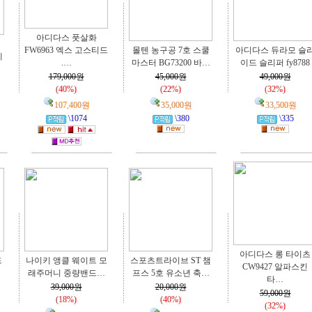
아디다스 풋살화
FW6963 엑스 고스티드
몰텐 농구공 7호 스쿨
아디다스 듀라모 슬
데
.…
마스터 BG73200 바…
이드 슬리퍼 fy8788
179,000원
45,000원
49,000원
(40%)
(22%)
(32%)
107,400원
35,000원
33,500원
\1074
\380
\335
아디다스 롱 타이츠
드
나이키 앵클 웨이트 모
스포츠트라이브 ST 챔
CW9427 알파스킨
래주머니 중량밴드…
프스 5호 유소년 축…
타…
39,000원
20,000원
59,000원
(18%)
(40%)
(32%)