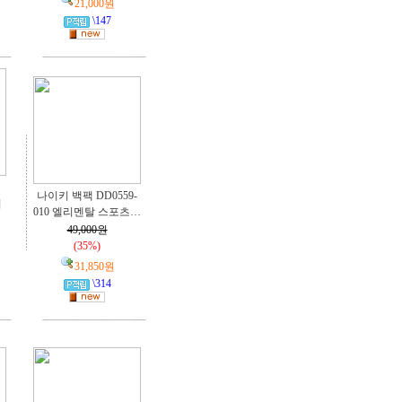
21,000원
\147
나이키 백팩 DD0559-
어
010 엘리멘탈 스포츠…
49,000원
(35%)
31,850원
\314