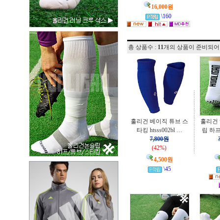
16,000원
\160
총 상품수 :
11
개의 상품이 준비되어
훌리건 베이직 튜브 스
훌리건 
타킹 htsss002bl …
립 하프
7,800원
(42%)
4,500원
\45