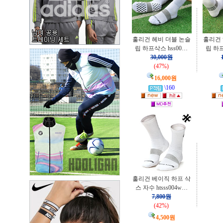
훌리건 헤비 더블 논슬
훌리건 
립 하프삭스 hss00…
립 하프
30,000원
(47%)
16,000원
\160
훌리건 베이직 하프 삭
스 자수 htsss004w…
7,800원
(42%)
4,500원