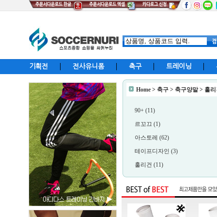
기획전
전사유니폼
축구
트레이닝
Home
>
축구
>
축구양말
>
훌리
90+ (11)
르꼬끄 (1)
아스토레 (62)
테이프디자인 (3)
훌리건 (11)