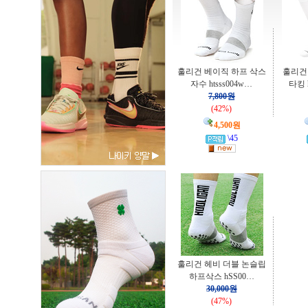
훌리건 베이직 하프 삭스
훌리건
자수 htsss004w…
타킹 h
7,800원
(42%)
4,500원
\45
훌리건 헤비 더블 논슬립
하프삭스 hSS00…
30,000원
(47%)